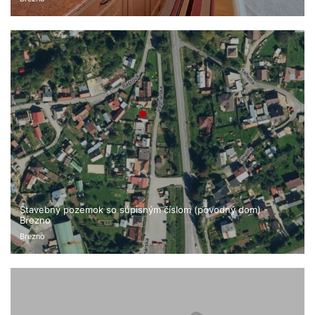
Stavebný pozemok so súpisným číslom (pôvodný dom) -
Brezno
Brezno