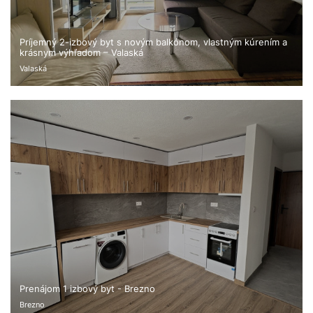
Príjemný 2-izbový byt s novým balkónom, vlastným kúrením a
krásnym výhľadom – Valaská
Valaská
Prenájom 1 izbový byt - Brezno
Brezno