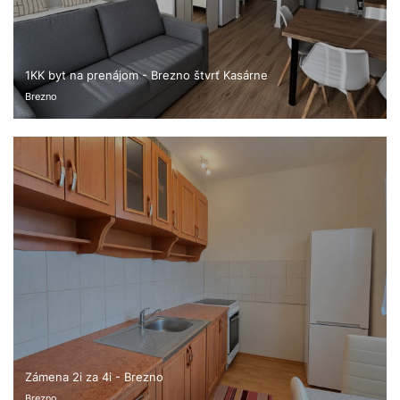
1KK byt na prenájom - Brezno štvrť Kasárne
Brezno
Zámena 2i za 4i - Brezno
Brezno