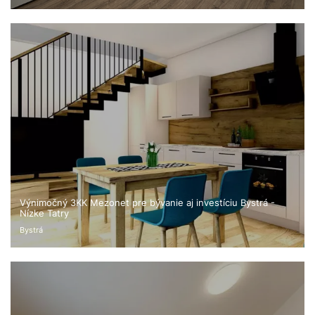
Výnimočný 3KK Mezonet pre bývanie aj investíciu Bystrá -
Nízke Tatry
Bystrá