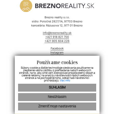
Brezno reality s.r.o.
sídlo: Potočná 2827/1A, 97703 Brezno
kancelária: Rázusova 12, 977 01 Brezno
info@breznoreality.sk
+421 918 821 700
+421 905 604 226
Facebook
Instagram
Youtube
Používame cookies
webdesign
|
webex.digital
Súbory cookie a ďalšie technológie sledovania používame na
zlepšenie vášho zážitku z prehliadania našich webových
stránok, na to, aby sme vám zobrazovali prispôsobený obsah a
cielené reklamy, na analýzu návštevnosti našich webových
stránok a na pochopenie toho, odkiaľ naši návštevníci
prichádzajú.
Viac info
SÚHLASÍM
Nesúhlasím
Zmeniť moje nastavenia