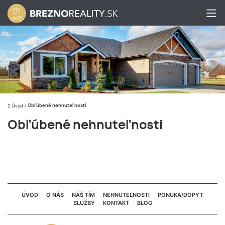
Úvod
/
Obľúbené nehnuteľnosti
Obľúbené nehnuteľnosti
ÚVOD
O NÁS
NÁŠ TÍM
NEHNUTEĽNOSTI
PONUKA/DOPYT
SLUŽBY
KONTAKT
BLOG