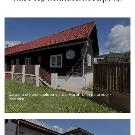
Čarovná štýlová chalupa v srdci Horehronia na predaj -
Polomka
Polomka