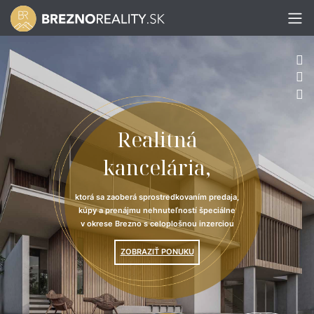
Realitná
kancelária,
ktorá sa zaoberá sprostredkovaním predaja,
kúpy a prenájmu nehnuteľností špeciálne
v okrese Brezno s celoplošnou inzerciou
ZOBRAZIŤ PONUKU