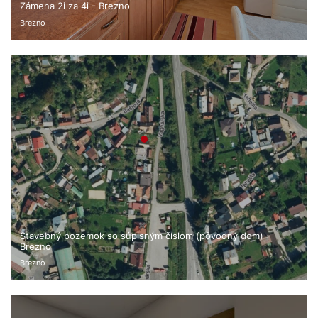
Zámena 2i za 4i - Brezno
Brezno
Stavebný pozemok so súpisným číslom (pôvodný dom) -
Brezno
Brezno