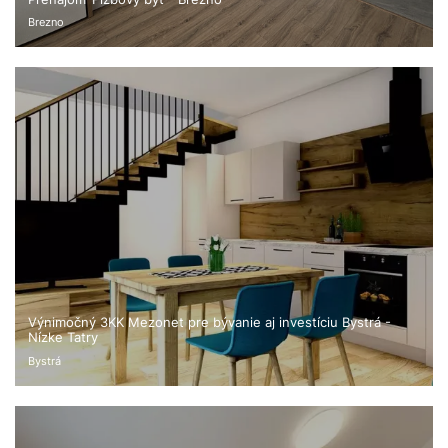
Brezno
Výnimočný 3KK Mezonet pre bývanie aj investíciu Bystrá -
Nízke Tatry
Bystrá