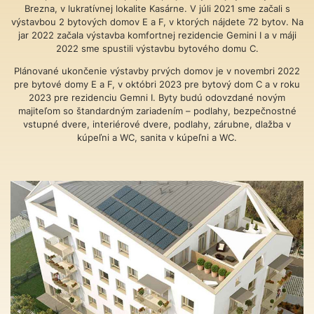
Brezna, v lukratívnej lokalite Kasárne. V júli 2021 sme začali s
výstavbou 2 bytových domov E a F, v ktorých nájdete 72 bytov. Na
jar 2022 začala výstavba komfortnej rezidencie Gemini I a v máji
2022 sme spustili výstavbu bytového domu C.
Plánované ukončenie výstavby prvých domov je v novembri 2022
pre bytové domy E a F, v októbri 2023 pre bytový dom C a v roku
2023 pre rezidenciu Gemni I. Byty budú odovzdané novým
majiteľom so štandardným zariadením – podlahy, bezpečnostné
vstupné dvere, interiérové dvere, podlahy, zárubne, dlažba v
kúpeľni a WC, sanita v kúpeľni a WC.