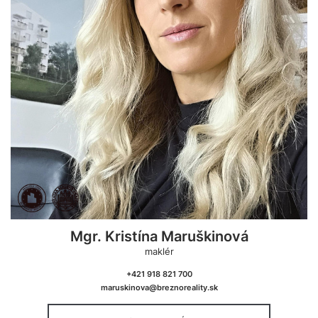
Mgr. Kristína Maruškinová
maklér
+421 918 821 700
maruskinova@breznoreality.sk