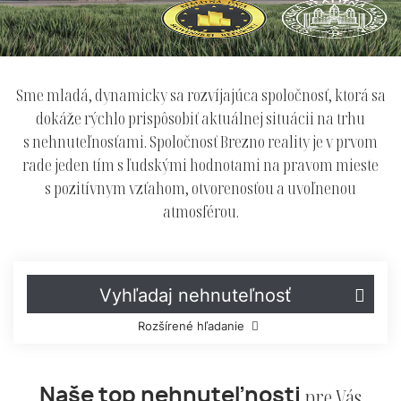
Sme
mladá,
dynamicky
sa
rozvíjajúca
spoločnosť,
ktorá
sa
dokáže
rýchlo
prispôsobiť
aktuálnej
situácii
na
trhu
s
nehnuteľnosťami.
Spoločnosť
Brezno
reality
je
v
prvom
rade
jeden
tím
s
ľudskými
hodnotami
na
pravom
mieste
s
pozitívnym
vzťahom,
otvorenosťou
a
uvoľnenou
atmosférou.
Vyhľadaj nehnuteľnosť
Rozšírené hľadanie
pre
Vás
Naše
top
nehnuteľnosti