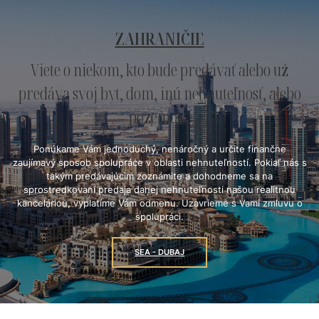
ZAHRANIČIE
Viete
o
niekom,
kto
bude
predávať
alebo
už
predáva
svoj
byt,
dom,
inú
nehnuteľnosť,
alebo
pozemok?
Ponúkame Vám jednoduchý, nenáročný a určite finančne
zaujímavý sposob spolupráce v oblasti nehnuteľností. Pokiaľ nás s
takým predávajúcim zoznámite a dohodneme sa na
sprostredkovaní predaja danej nehnuteľnosti našou realitnou
kanceláriou, vyplatíme Vám odmenu. Uzavrieme s Vami zmluvu o
spolupráci.
SEA - DUBAJ