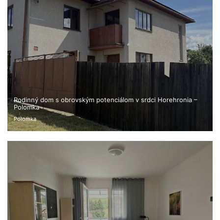
Rodinný dom s obrovským potenciálom v srdci Horehronia –
Polomka
Polomka