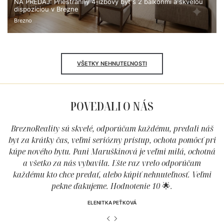
NA PREDAJ: Priestranný 4-izbový byt s 2 balkónmi a skvelou
dispozíciou v Brezne
Brezno
VŠETKY NEHNUTEĽNOSTI
POVEDALI O NÁS
áš
BreznoReality sú skvelé, odporúčam každému, predali náš
B
ri
byt za krátky čas, veľmi seriózny prístup, ochota pomôcť pri
b
ná
kúpe nového bytu. Pani Maruškinová je veľmi milá, ochotná
k
a všetko za nás vybavila. Ešte raz vrelo odporúčam
i
každému kto chce predať, alebo kúpiť nehnuteľnosť. Veľmi
pekne ďakujeme. Hodnotenie 10 🌟.
ELENITKA PEŤKOVÁ