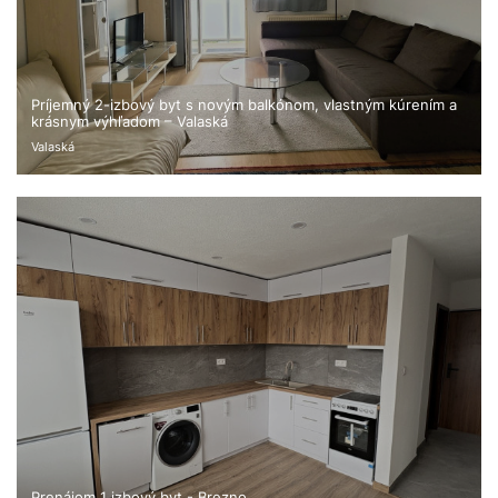
Príjemný 2-izbový byt s novým balkónom, vlastným kúrením a
krásnym výhľadom – Valaská
Valaská
Prenájom 1 izbový byt - Brezno